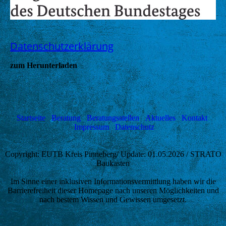
Datenschutzerklärung
zum Herunterladen
Startseite
Beratung
Beratungsstellen
Aktuelles
Kontakt
Impressum
Datenschutz
Copyright: EUTB Kreis Pinneberg/ Update: 01.05.2026 / STRATO
Baukasten
Im Sinne einer inklusiven Informationsvermittlung haben wir die
Barrierefreiheit dieser Homepage nach unseren Möglichkeiten und
nach bestem Wissen und Gewissen umgesetzt.