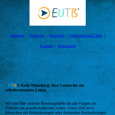
Startseite
Beratung
Standorte
Informationen/Links
Kontakt
Impressum
E
U
T
B
® Kreis Pinneberg: Ihre Lotsen für ein
selbstbestimmtes Leben
Wir sind Ihre zentrale Beratungsstelle für alle Fragen zur
Teilhabe am gesellschaftlichen Leben. Unser Ziel ist es,
Menschen mit Behinderungen oder drohenden Behinderungen