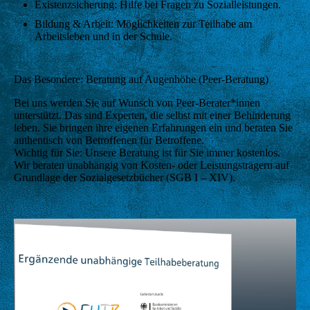
Existenzsicherung: Hilfe bei Fragen zu Sozialleistungen.
Bildung & Arbeit: Möglichkeiten zur Teilhabe am
Arbeitsleben und in der Schule.
Das Besondere: Beratung auf Augenhöhe (Peer-Beratung)
Bei uns werden Sie auf Wunsch von Peer-Berater*innen
unterstützt. Das sind Experten, die selbst mit einer Behinderung
leben. Sie bringen ihre eigenen Erfahrungen ein und beraten Sie
authentisch von Betroffenen für Betroffene.
Wichtig für Sie: Unsere Beratung ist für Sie immer kostenlos.
Wir beraten unabhängig von Kosten- oder Leistungsträgern auf
Grundlage der Sozialgesetzbücher (SGB I – XIV).